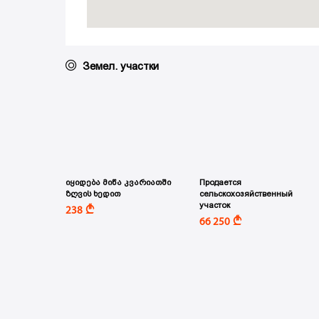
Земел. участки
იყიდება მიწა კვარიათში
Продается
ზღვის ხედით
сельскохозяйственный
участок
A
238
A
66 250