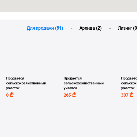
Для продажи (81)
Аренда (2)
Лизинг (0
Продается
Продается
Продаетс
сельскохозяйственный
сельскохозяйственный
сельско
участок
участок
участок
A
A
A
0
265
397