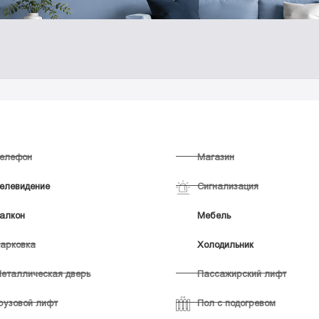
елефон
Магазин
елевидение
Сигнализация
алкон
Мебель
арковка
Холодильник
еталлическая дверь
Пассажирский лифт
рузовой лифт
Пол с подогревом