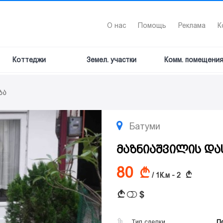
О нас
Помощь
Реклама
К
Коттеджи
Земел. участки
Комм. помещени
ბა
Батуми
მაზნიაშვილის და
80
A
A
/ 1К.м - 2
$
A
Тип сделки
П