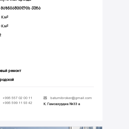
. მაზნიაშვილის ქუჩა
3
К.м
0
К.м
2
овый ремонт
родской
+995 557 02 00 11
batumibroker@gmail.com
+995 599 11 93 42
К. Гамсахурдиа №33 а