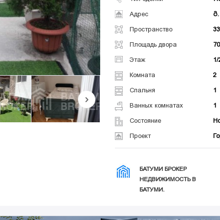
Адрес
გ
Пространство
3
Площадь двора
7
Этаж
1/
Комната
2
Спальня
1
Ванных комнатах
1
Состояние
Н
Проект
Го
БАТУМИ БРОКЕР
НЕДВИЖИМОСТЬ В
БАТУМИ.