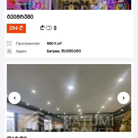
გეიმრუმი
$
A
294
A
Пространство
880
К.м
Адрес
Батуми, შავმიანი