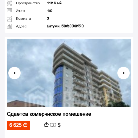
Пространство
118
К.м
Этаж
1/0
Комната
3
Адрес
Батуми, წერეთელი
Сдаетса комерчиское помешение
$
A
6 625
A