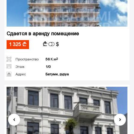
Сдается в аренду помещение
$
A
1 325
A
Пространство
56
К.м
Этаж
1/0
Адрес
Батуми, руруа