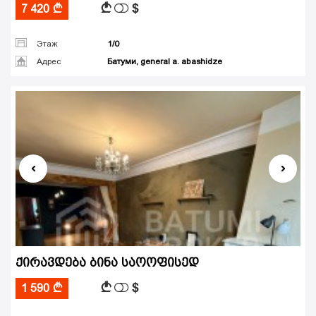
$
A
7 420
A
Этаж
1/0
Адрес
Батуми, general a. abashidze
ქირავდება ბინა საოოფისედ
$
A
1 590
A