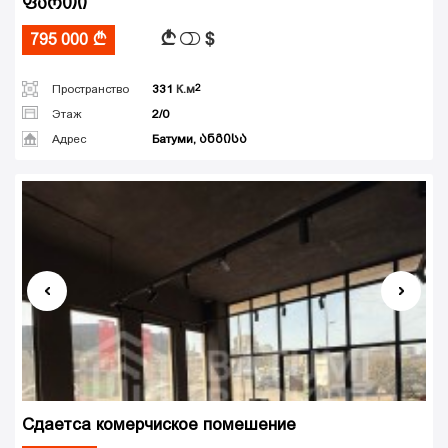
ფართი
$
A
795 000
A
Пространство
331
К.м
Этаж
2/0
Адрес
Батуми, ანგისა
Сдаетса комерчиское помешение