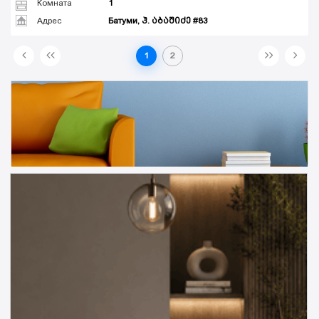
Комната
1
Адрес
Батуми, ჰ. აბაშიძე #83
1
2