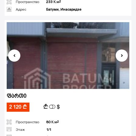
Пространство
233
К.м
Адрес
Батуми, Инасаридзе
ფართი
$
A
2 120
A
Пространство
80
К.м
Этаж
1/1