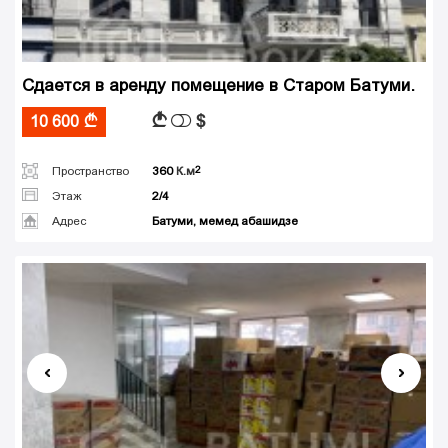
Сдается в аренду помещение в Старом Батуми.
$
A
10 600
A
Пространство
360
К.м
Этаж
2/4
Адрес
Батуми, мемед абашидзе