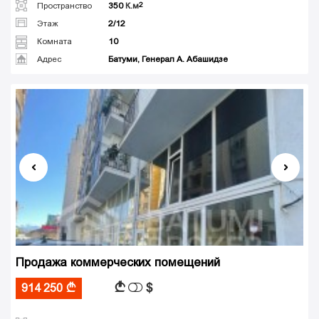
Пространство
350
К.м
Этаж
2/12
Комната
10
Адрес
Батуми, Генерал А. Абашидзе
Продажа коммерческих помещений
$
A
914 250
A