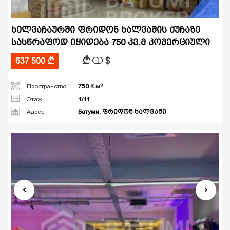
ხელვაჩაურში ფრიდონ ხალვაშის ქუჩაზე
სასწრაფოდ იყიდება 750 კვ.მ კომერციული
$
A
637 500
A
Пространство
750
К.м
Этаж
1/11
Адрес
Батуми, ფრიდონ ხალვაში