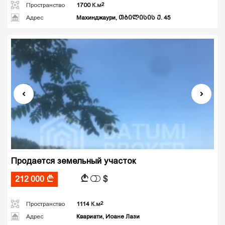
Пространство
1700
К.м
Адрес
Махинджаури, თბილისის ქ. 45
Продается земельный участок
$
A
212 000
A
Пространство
1114
К.м
Адрес
Квариати, Иоане Лази