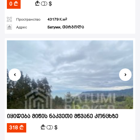
$
A
0
A
Пространство
43179
К.м
Адрес
Батуми, თერჯოლა
იყიდება მიწის ნაკვეთი მწვანე კონცხზე
$
A
318
A