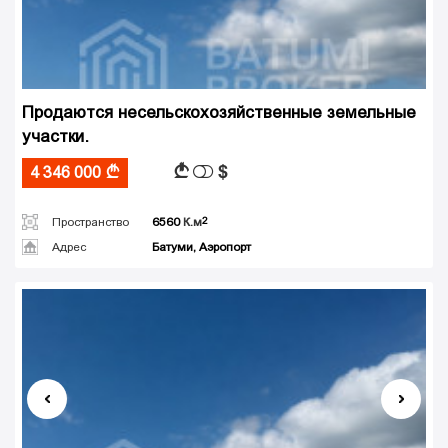
Продаются несельскохозяйственные земельные
участки.
$
A
4 346 000
A
Пространство
6560
К.м
Адрес
Батуми, Аэропорт