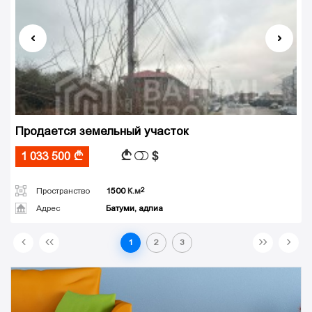
Продается земельный участок
$
A
1 033 500
A
Пространство
1500
К.м
Адрес
Батуми, адлиа
1
2
3