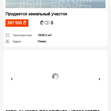
Продается земельный участок
$
A
397 500
A
Пространство
1500
К.м
Адрес
Гонио,