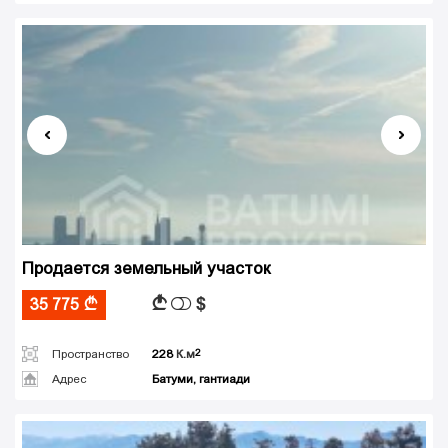
Продается земельный участок
$
A
35 775
A
Пространство
228
К.м
Адрес
Батуми, гантиади