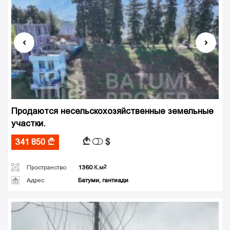
Продаются несельскохозяйственные земельные
участки.
$
A
341 850
A
Пространство
1360
К.м
Адрес
Батуми, гантиади