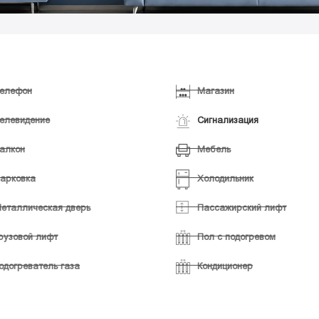
елефон
Магазин
елевидение
Сигнализация
алкон
Мебель
арковка
Холодильник
еталлическая дверь
Пассажирский лифт
рузовой лифт
Пол с подогревом
одогреватель газа
Кондиционер