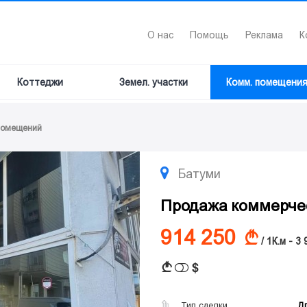
О нас
Помощь
Реклама
К
Коттеджи
Земел. участки
Комм. помещени
помещений
Батуми
Продажа коммерче
914 250
A
/ 1К.м - 3
$
A
Тип сделки
Д