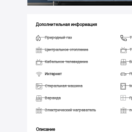
Дополнительная информация
Природный газ
Т
Центральное отопление
Т
Кабельное телевидение
Б
Интернет
П
Стиральная машина
М
Веранда
Г
Электрический нагреватель
п
Описание