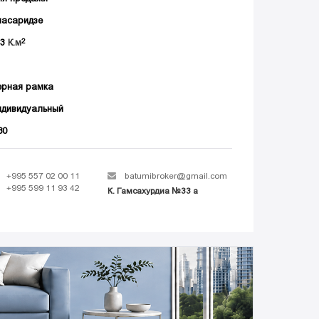
насаридзе
33
К.м
ерная рамка
ндивидуальный
80
+995 557 02 00 11
batumibroker@gmail.com
+995 599 11 93 42
К. Гамсахурдиа №33 а