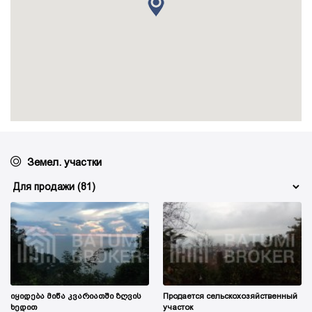
Земел. участки
იყიდება მიწა კვარიათში ზღვის
Продается сельскохозяйственный
ხედით
участок