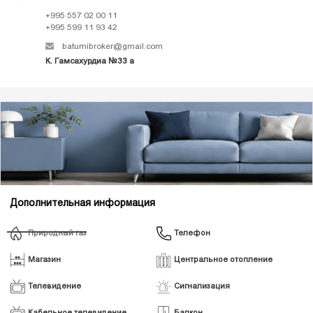
+995 557 02 00 11
+995 599 11 93 42
batumibroker@gmail.com
К. Гамсахурдиа №33 а
Дополнительная информация
Природный газ
Телефон
Магазин
Центральное отопление
Телевидение
Сигнализация
Кабельное телевидение
Балкон