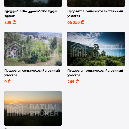
იყიდება მიწა კვარიათში ზღვის
Продается сельскохозяйственный
ხედით
участок
A
A
238
66 250
Продается сельскохозяйственный
Продается сельскохозяйственный
участок
участок
A
A
0
265