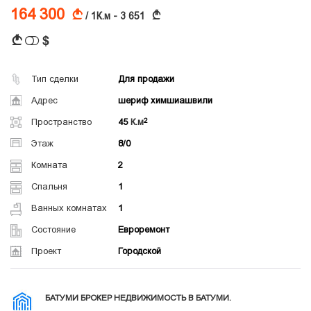
164 300
A
A
/ 1К.м - 3 651
$
A
Тип сделки
Для продажи
Адрес
шериф химшиашвили
Пространство
45
К.м
Этаж
8/0
Комната
2
Спальня
1
Ванных комнатах
1
Состояние
Евроремонт
Проект
Городской
БАТУМИ БРОКЕР НЕДВИЖИМОСТЬ В БАТУМИ.