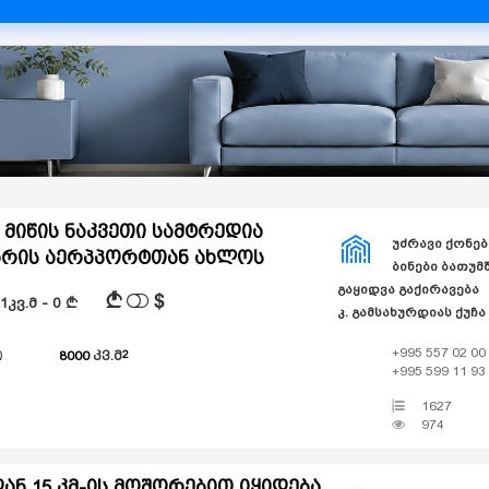
 მიწის ნაკვეთი სამტრედია
ᲣᲫᲠᲐᲕᲘ ᲥᲝᲜᲔᲑ
არის აერპპორტთან ახლოს
ᲑᲘᲜᲔᲑᲘ ᲑᲐᲗᲣᲛᲨ
ᲒᲐᲧᲘᲓᲕᲐ ᲒᲐᲥᲘᲠᲐᲕᲔᲑᲐ
$
A
 1კვ.მ - 0
A
კ. გამსახურდიას ქუჩა
+995 557 02 00
ი
8000
კვ.მ
+995 599 11 93
1627
974
ან 15 კმ-ის მოშორებით იყიდება