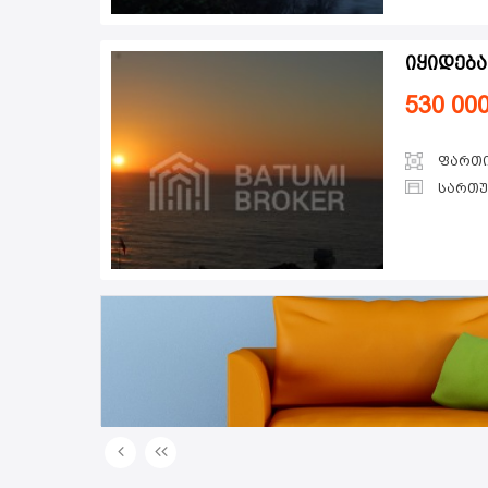
იყიდება
530 00
ფართ
სართ