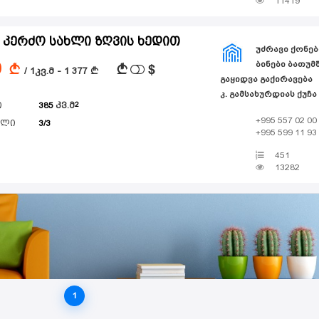
11419
 კერძო სახლი ზღვის ხედით
ᲣᲫᲠᲐᲕᲘ ᲥᲝᲜᲔᲑ
ᲑᲘᲜᲔᲑᲘ ᲑᲐᲗᲣᲛᲨ
0
$
A
A
/ 1კვ.მ - 1 377
A
ᲒᲐᲧᲘᲓᲕᲐ ᲒᲐᲥᲘᲠᲐᲕᲔᲑᲐ
კ. გამსახურდიას ქუჩა
ი
385
კვ.მ
+995 557 02 00
ული
3/3
+995 599 11 93
451
13282
1