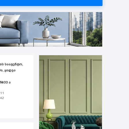
ᲘᲡ ᲡᲐᲐᲒᲔᲜᲢᲝ,
Ი, ᲧᲘᲓᲕᲐ
 №33 ა
 11
 42