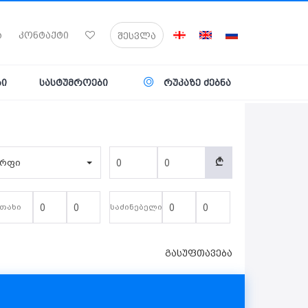
ა
კონტაქტი
შესვლა
ბი
სასტუმროები
რუკაზე ძებნა
A
არფი
თახი
საძინებელი
გასუფთავება