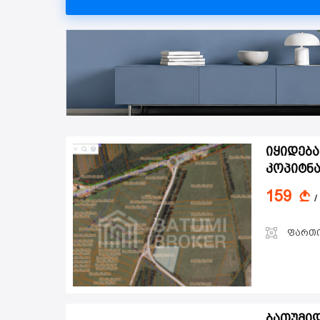
იყიდება
კოპიტნ
159
A
/
ფართ
ბათუმიდ