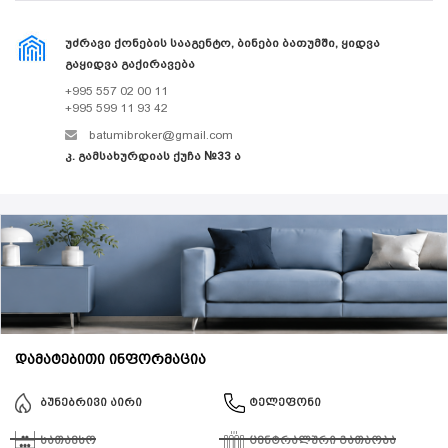
ᲣᲫᲠᲐᲕᲘ ᲥᲝᲜᲔᲑᲘᲡ ᲡᲐᲐᲒᲔᲜᲢᲝ, ᲑᲘᲜᲔᲑᲘ ᲑᲐᲗᲣᲛᲨᲘ, ᲧᲘᲓᲕᲐ
ᲒᲐᲧᲘᲓᲕᲐ ᲒᲐᲥᲘᲠᲐᲕᲔᲑᲐ
+995 557 02 00 11
+995 599 11 93 42
batumibroker@gmail.com
კ. გამსახურდიას ქუჩა №33 ა
დამატებითი ინფორმაცია
ბუნებრივი აირი
ტელეფონი
სათავსო
ცენტრალური გათბობა