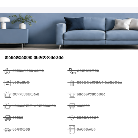
დამატებითი ინფორმაცია
ბუნებრივი აირი
ტელეფონი
სათავსო
ცენტრალური გათბობა
ტელევიზორი
სიგნალიზაცია
საკაბელო ტელევიზია
აივანი
ავეჯი
ინტერნეტი
სადგომი
მაცივარი