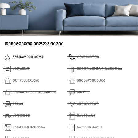
დამატებითი ინფორმაცია
ბუნებრივი აირი
ტელეფონი
სათავსო
ცენტრალური გათბობა
ტელევიზორი
სიგნალიზაცია
საკაბელო ტელევიზია
აივანი
ავეჯი
ინტერნეტი
სადგომი
მაცივარი
სარეცხი მანქანა
რკინის კარი