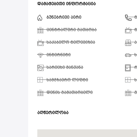
დამატებითი ინფორმაცია
ბუნებრივი აირი
ცენტრალური გათბობა
საკაბელო ტელევიზია
ა
ინტერნეტი
ს
სარეცხი მანქანა
რ
სამგზავრო ლიფტი
დენის გამათბობელი
გ
აღწერილობა