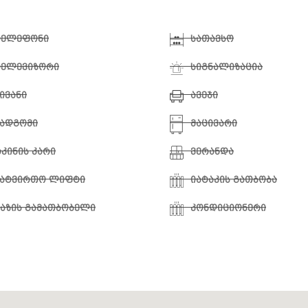
ტელეფონი
სათავსო
ტელევიზორი
სიგნალიზაცია
ივანი
ავეჯი
ადგომი
მაცივარი
კინის კარი
ვერანდა
სატვირთო ლიფტი
იატაკის გათბობა
აზის გამათბობელი
კონდიციონერი