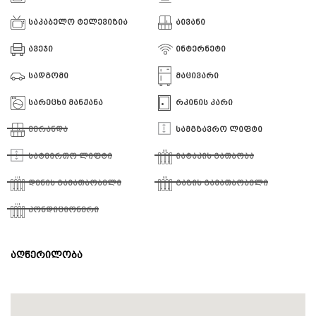
საკაბელო ტელევიზია
აივანი
ავეჯი
ინტერნეტი
სადგომი
მაცივარი
სარეცხი მანქანა
რკინის კარი
ვერანდა
სამგზავრო ლიფტი
სატვირთო ლიფტი
იატაკის გათბობა
დენის გამათბობელი
გაზის გამათბობელი
კონდიციონერი
აღწერილობა