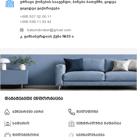
ᲣᲫᲠᲐᲕᲘ ᲥᲝᲜᲔᲑᲘᲡ ᲡᲐᲐᲒᲔᲜᲢᲝ, ᲑᲘᲜᲔᲑᲘ ᲑᲐᲗᲣᲛᲨᲘ, ᲧᲘᲓᲕᲐ
ᲒᲐᲧᲘᲓᲕᲐ ᲒᲐᲥᲘᲠᲐᲕᲔᲑᲐ
+995 557 02 00 11
+995 599 11 93 42
batumibroker@gmail.com
კ. გამსახურდიას ქუჩა №33 ა
დამატებითი ინფორმაცია
ბუნებრივი აირი
ტელეფონი
სათავსო
ცენტრალური გათბობა
ტელევიზორი
სიგნალიზაცია